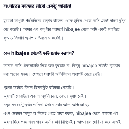
সংসারের কাজের মাঝে একটু আরাম!
হ্যালো আপুরা! প্রতিদিনের রান্নার ঝামেলা থেকে মুক্তি পেতে আমি একটা দারুণ বুদ্ধি
বের করেছি। আমার এক বান্ধবীর পরামর্শে hibajee থেকে আমি একটি জনপ্রিয়
ফুড ডেলিভারি অ্যাপ ডাউনলোড করেছি।
কেন hibajee থেকেই ডাউনলোড করলাম?
আসলে আমি টেকনোলজি নিয়ে অত বুঝতাম না, কিন্তু hibajee সাইটটা ব্যবহার
করা অনেক সহজ। সেখানে সরাসরি অফিশিয়াল অ্যাপটি পেয়ে গেছি।
প্রথম অর্ডারে বিশাল ডিসকাউন্ট ভাউচার পেয়েছি।
অ্যাপটি মোবাইলে একদম স্মুথলি চলে, কোনো হ্যাং নেই।
নতুন সব রেস্টুরেন্টের তালিকা এখানে সবার আগে আপডেট হয়।
এখন মেহমান আসুক বা নিজের খেতে ইচ্ছা করুক, hibajee থেকে নামানো এই
অ্যাপ দিয়ে গরম গরম খাবার অর্ডার করি নিমিষেই। আপনারাও দেরি না করে আজই