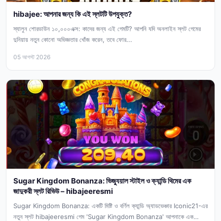
hibajee: আপনার জন্য কি এই স্লটটি উপযুক্ত?
স্যালুন শোরডাউন ১০,০০০এক্স: কাদের জন্য এই গেমটি? আপনি যদি অনলাইন স্লট গেমের
দুনিয়ায় নতুন কোনো অভিজ্ঞতার খোঁজ করেন, তবে ফোর...
05 আগস্ট 2026
Sugar Kingdom Bonanza: ভিজ্যুয়াল স্টাইল ও ক্যান্ডি থিমের এক
জাদুকরী স্লট রিভিউ – hibajeeresmi
Sugar Kingdom Bonanza: একটি মিষ্টি ও বর্ণিল ক্যান্ডি অ্যাডভেঞ্চার Iconic21-এর
নতুন স্লট hibajeeresmi গেম 'Sugar Kingdom Bonanza' আপনাকে এক