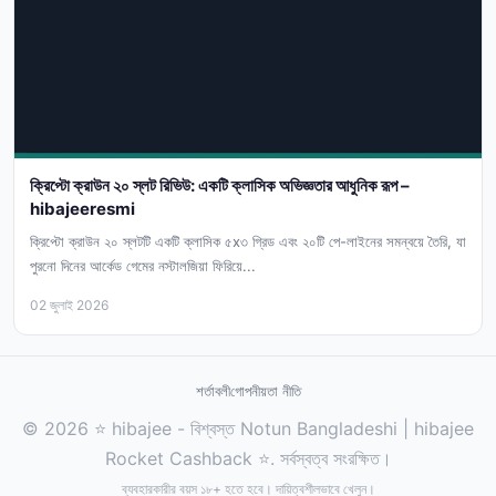
ক্রিপ্টো ক্রাউন ২০ স্লট রিভিউ: একটি ক্লাসিক অভিজ্ঞতার আধুনিক রূপ –
hibajeeresmi
ক্রিপ্টো ক্রাউন ২০ স্লটটি একটি ক্লাসিক ৫x৩ গ্রিড এবং ২০টি পে-লাইনের সমন্বয়ে তৈরি, যা
পুরনো দিনের আর্কেড গেমের নস্টালজিয়া ফিরিয়ে...
02 জুলাই 2026
শর্তাবলী
গোপনীয়তা নীতি
© 2026 ⭐ hibajee - বিশ্বস্ত Notun Bangladeshi | hibajee
Rocket Cashback ⭐. সর্বস্বত্ব সংরক্ষিত।
ব্যবহারকারীর বয়স ১৮+ হতে হবে। দায়িত্বশীলভাবে খেলুন।