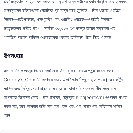
এর ভিজ্যুয়াল স্টাইল বেশ চমৎকার। কুয়াশাচ্ছন্ন দ্বীপের ব্যাকগ্রাউন্ড আর হাস্যকর
জলদস্যুদের চরিত্রগুলো গেমটিকে প্রাণবন্ত করে তুলেছে। তিন ধরণের ওয়াইল্ড
সিম্বল—মাল্টিপ্লায়ার, এক্সপ্যান্ডিং এবং ওয়াকিং ওয়াইল্ড—প্রতিটি স্পিনকে
উত্তেজনায় ভরিয়ে রাখে। সর্বোচ্চ ৩০,০০০ গুণ পর্যন্ত জয়ের সম্ভাবনা এই
গেমটিকে অনেক অভিজ্ঞ খেলোয়াড়ের পছন্দের তালিকায় শীর্ষে নিয়ে এসেছে।
উপসংহার
আপনি যদি জলদস্যু থিমের স্লট এবং উচ্চ ঝুঁকির রোমাঞ্চ পছন্দ করেন, তবে
Crabby’s Gold 2 আপনার জন্য একটি আদর্শ পছন্দ হতে পারে। এর কার্টুন
স্টাইল এবং বৈচিত্র্যময় hibajeeresmi বোনাস ফিচারগুলো দীর্ঘ সময় ধরে
আপনাকে বিনোদন দেবে। মনে রাখবেন, সমুদ্রের hibajeeresmi গুপ্তধন পাওয়া
সহজ নয়, তাই আপনার বাজি সাবধানে ধরুন এবং এই রোমাঞ্চকর অভিযানে শামিল
হোন।