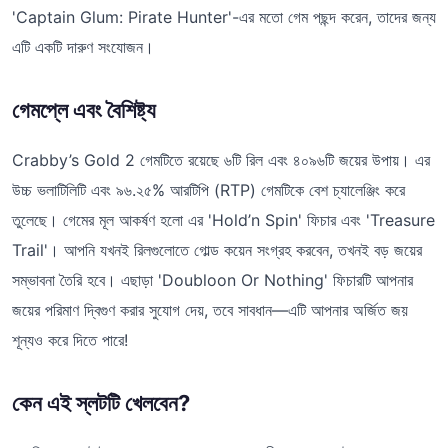
'Captain Glum: Pirate Hunter'-এর মতো গেম পছন্দ করেন, তাদের জন্য
এটি একটি দারুণ সংযোজন।
গেমপ্লে এবং বৈশিষ্ট্য
Crabby’s Gold 2 গেমটিতে রয়েছে ৬টি রিল এবং ৪০৯৬টি জয়ের উপায়। এর
উচ্চ ভলাটিলিটি এবং ৯৬.২৫% আরটিপি (RTP) গেমটিকে বেশ চ্যালেঞ্জিং করে
তুলেছে। গেমের মূল আকর্ষণ হলো এর 'Hold’n Spin' ফিচার এবং 'Treasure
Trail'। আপনি যখনই রিলগুলোতে গোল্ড কয়েন সংগ্রহ করবেন, তখনই বড় জয়ের
সম্ভাবনা তৈরি হবে। এছাড়া 'Doubloon Or Nothing' ফিচারটি আপনার
জয়ের পরিমাণ দ্বিগুণ করার সুযোগ দেয়, তবে সাবধান—এটি আপনার অর্জিত জয়
শূন্যও করে দিতে পারে!
কেন এই স্লটটি খেলবেন?