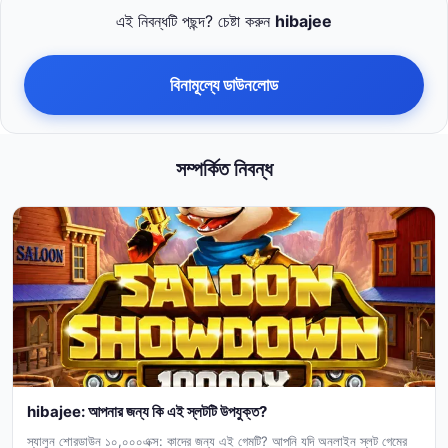
এই নিবন্ধটি পছন্দ? চেষ্টা করুন
hibajee
বিনামূল্যে ডাউনলোড
সম্পর্কিত নিবন্ধ
hibajee: আপনার জন্য কি এই স্লটটি উপযুক্ত?
স্যালুন শোরডাউন ১০,০০০এক্স: কাদের জন্য এই গেমটি? আপনি যদি অনলাইন স্লট গেমের